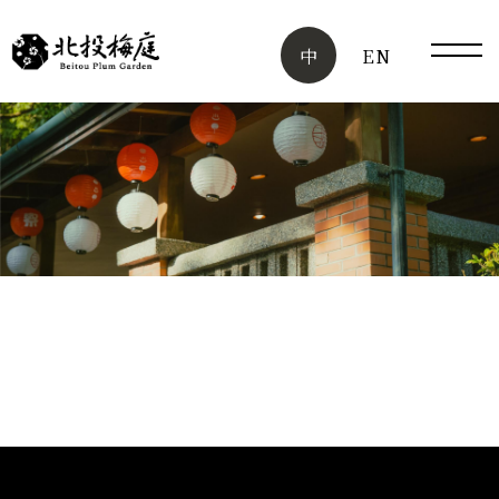
中
EN
手機
版選
單按
鈕