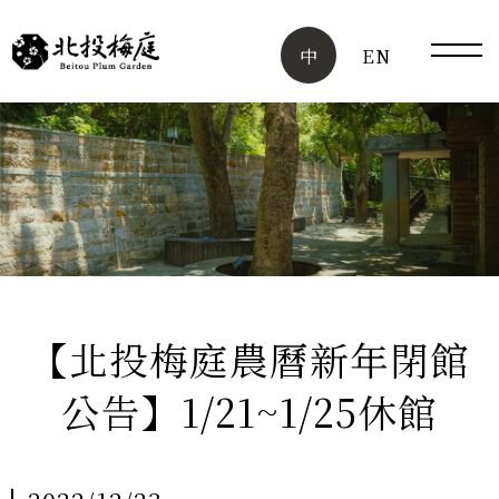
中
EN
手機
版選
單按
鈕
【北投梅庭農曆新年閉館
公告】1/21~1/25休館